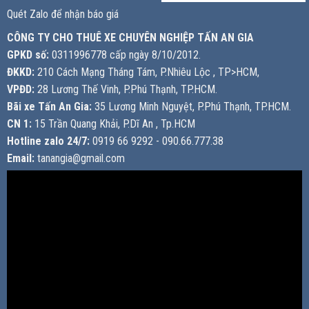
Quét Zalo để nhận báo giá
CÔNG TY CHO THUÊ XE CHUYÊN NGHIỆP TẤN AN GIA
GPKD số:
0311996778 cấp ngày 8/10/2012.
ĐKKD:
210 Cách Mạng Tháng Tám, P.Nhiêu Lộc , TP>HCM,
VPĐD:
28 Lương Thế Vinh, P.Phú Thạnh, TP.HCM.
Bãi xe Tấn An Gia:
35 Lương Minh Nguyệt, P.Phú Thạnh, TP.HCM.
CN 1:
15 Trần Quang Khải, P.Dĩ An , Tp.HCM
Hotline zalo 24/7:
0919 66 9292 - 090.66.777.38
Email:
tanangia@gmail.com