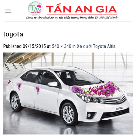
Skip
to
content
toyota
Published
09/15/2015
at
540 × 340
in
Xe cưới Toyota Altis