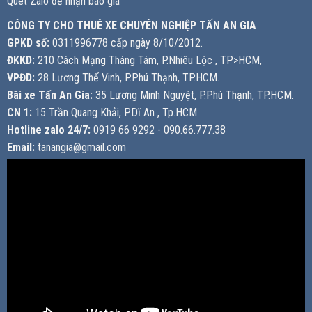
Quét Zalo để nhận báo giá
CÔNG TY CHO THUÊ XE CHUYÊN NGHIỆP TẤN AN GIA
GPKD số:
0311996778 cấp ngày 8/10/2012.
ĐKKD:
210 Cách Mạng Tháng Tám, P.Nhiêu Lộc , TP>HCM,
VPĐD:
28 Lương Thế Vinh, P.Phú Thạnh, TP.HCM.
Bãi xe Tấn An Gia:
35 Lương Minh Nguyệt, P.Phú Thạnh, TP.HCM.
CN 1:
15 Trần Quang Khải, P.Dĩ An , Tp.HCM
Hotline zalo 24/7:
0919 66 9292 - 090.66.777.38
Email:
tanangia@gmail.com