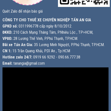
Quét Zalo để nhận báo giá
CÔNG TY CHO THUÊ XE CHUYÊN NGHIỆP TẤN AN GIA
GPKD số:
0311996778 cấp ngày 8/10/2012.
ĐKKD:
210 Cách Mạng Tháng Tám, P.Nhiêu Lộc , TP>HCM,
VPĐD:
28 Lương Thế Vinh, P.Phú Thạnh, TP.HCM.
Bãi xe Tấn An Gia:
35 Lương Minh Nguyệt, P.Phú Thạnh, TP.HCM.
CN 1:
15 Trần Quang Khải, P.Dĩ An , Tp.HCM
Hotline zalo 24/7:
0919 66 9292 - 090.66.777.38
Email:
tanangia@gmail.com