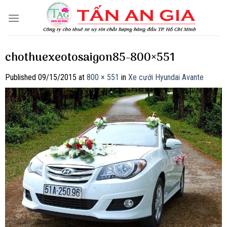
Skip
to
content
chothuexeotosaigon85-800×551
Published
09/15/2015
at
800 × 551
in
Xe cưới Hyundai Avante