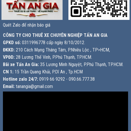
Quét Zalo để nhận báo giá
CÔNG TY CHO THUÊ XE CHUYÊN NGHIỆP TẤN AN GIA
GPKD số:
0311996778 cấp ngày 8/10/2012.
ĐKKD:
210 Cách Mạng Tháng Tám, P.Nhiêu Lộc , TP>HCM,
VPĐD:
28 Lương Thế Vinh, P.Phú Thạnh, TP.HCM.
Bãi xe Tấn An Gia:
35 Lương Minh Nguyệt, P.Phú Thạnh, TP.HCM.
CN 1:
15 Trần Quang Khải, P.Dĩ An , Tp.HCM
Hotline zalo 24/7:
0919 66 9292 - 090.66.777.38
Email:
tanangia@gmail.com