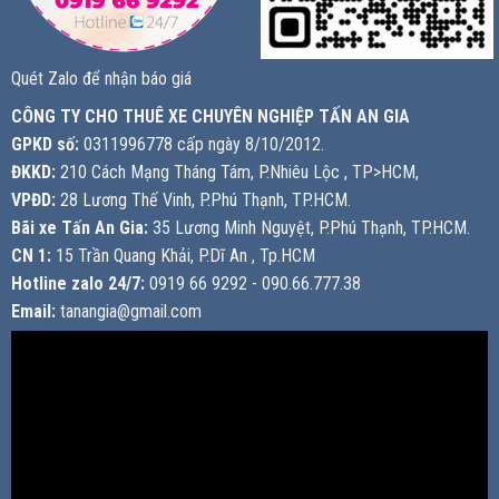
Quét Zalo để nhận báo giá
CÔNG TY CHO THUÊ XE CHUYÊN NGHIỆP TẤN AN GIA
GPKD số:
0311996778 cấp ngày 8/10/2012.
ĐKKD:
210 Cách Mạng Tháng Tám, P.Nhiêu Lộc , TP>HCM,
VPĐD:
28 Lương Thế Vinh, P.Phú Thạnh, TP.HCM.
Bãi xe Tấn An Gia:
35 Lương Minh Nguyệt, P.Phú Thạnh, TP.HCM.
CN 1:
15 Trần Quang Khải, P.Dĩ An , Tp.HCM
Hotline zalo 24/7:
0919 66 9292 - 090.66.777.38
Email:
tanangia@gmail.com