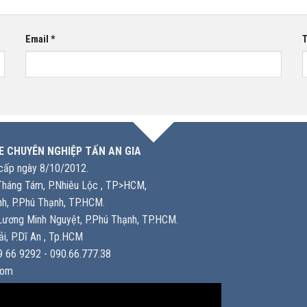
Email
*
T
E CHUYÊN NGHIỆP TẤN AN GIA
ấp ngày 8/10/2012.
háng Tám, P.Nhiêu Lộc , TP>HCM,
h, P.Phú Thạnh, TP.HCM.
ương Minh Nguyệt, P.Phú Thạnh, TP.HCM.
i, P.Dĩ An , Tp.HCM
 66 9292 - 090.66.777.38
com