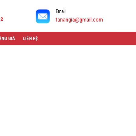
Email
92
tanangia@gmail.com
ẢNG GIÁ
LIÊN HỆ