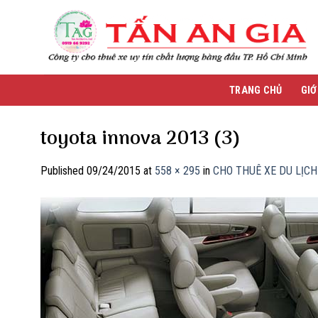
Skip
to
content
TRANG CHỦ
GIỚ
toyota innova 2013 (3)
Published
09/24/2015
at
558 × 295
in
CHO THUÊ XE DU LỊCH