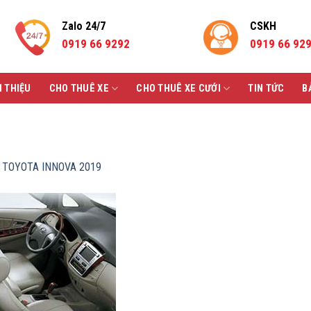
Zalo 24/7
CSKH
0919 66 9292
0919 66 92
I THIỆU
CHO THUÊ XE
CHO THUÊ XE CƯỚI
TIN TỨC
B
 TOYOTA INNOVA 2019