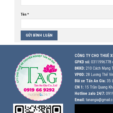
Tên
*
CÔNG TY CHO THUÊ X
GPKD số:
0311996778 c
ĐKKD:
210 Cách Mạng T
VPĐD:
28 Lương Thế Vin
Bãi xe Tấn An Gia:
35 L
CN 1:
15 Trần Quang Khả
Hotline zalo 24/7:
0919
Email:
tanangia@gmail.