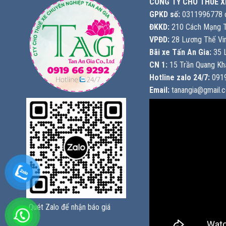
CÔNG TY CHO THUÊ X
GPKD số:
0311996778 c
ĐKKD:
210 Cách Mạng T
VPĐD:
28 Lương Thế Vin
Bãi xe Tấn An Gia:
35 L
CN 1:
15 Trần Quang Khả
Hotline zalo 24/7:
0919
Email:
tanangia@gmail.
Quét Zalo để nhận báo giá