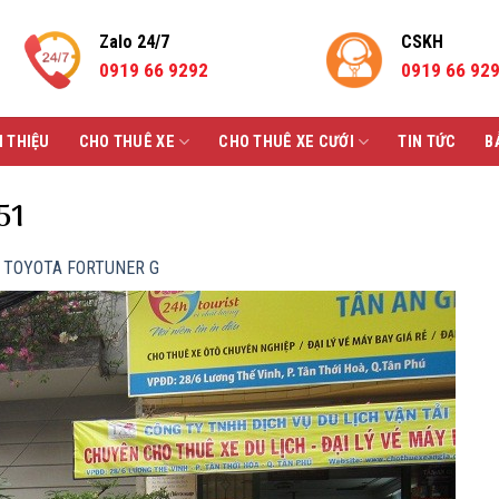
Zalo 24/7
CSKH
0919 66 9292
0919 66 92
I THIỆU
CHO THUÊ XE
CHO THUÊ XE CƯỚI
TIN TỨC
B
51
H TOYOTA FORTUNER G