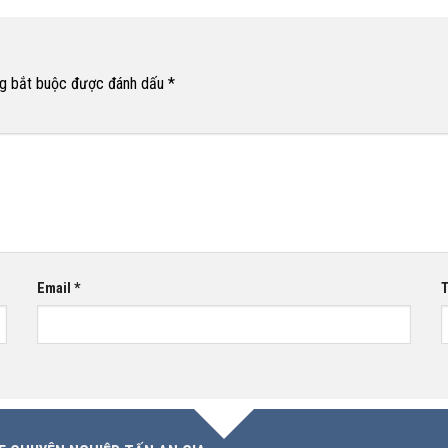
g bắt buộc được đánh dấu
*
Email
*
T