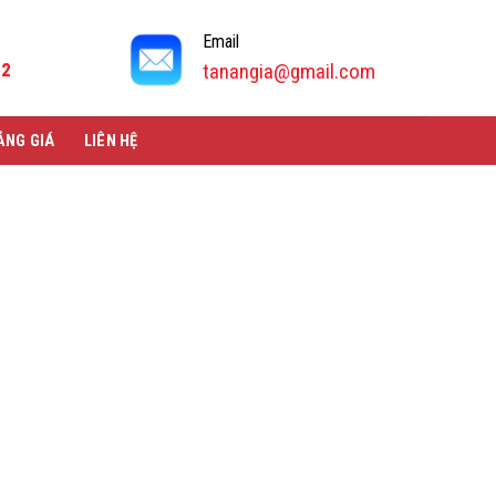
Email
92
tanangia@gmail.com
ẢNG GIÁ
LIÊN HỆ