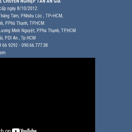
E CHUYÊN NGHIỆP TẤN AN GIA
ấp ngày 8/10/2012.
háng Tám, P.Nhiêu Lộc , TP>HCM,
h, P.Phú Thạnh, TP.HCM.
ương Minh Nguyệt, P.Phú Thạnh, TP.HCM.
i, P.Dĩ An , Tp.HCM
 66 9292 - 090.66.777.38
com