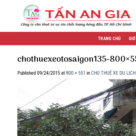
Skip
to
content
TRANG CHỦ
GIỚ
chothuexeotosaigon135-800×5
Published
09/24/2015
at
800 × 551
in
CHO THUÊ XE DU LỊC