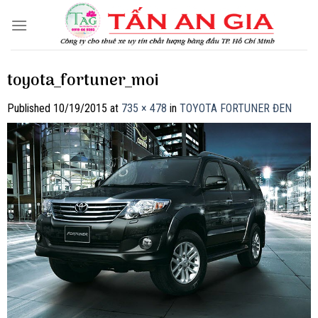
Skip
to
content
toyota_fortuner_moi
Published
10/19/2015
at
735 × 478
in
TOYOTA FORTUNER ĐEN