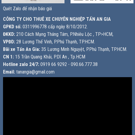
Quét Zalo để nhận báo giá
CÔNG TY CHO THUÊ XE CHUYÊN NGHIỆP TẤN AN GIA
GPKD số:
0311996778 cấp ngày 8/10/2012.
ĐKKD:
210 Cách Mạng Tháng Tám, P.Nhiêu Lộc , TP>HCM,
VPĐD:
28 Lương Thế Vinh, P.Phú Thạnh, TP.HCM.
Bãi xe Tấn An Gia:
35 Lương Minh Nguyệt, P.Phú Thạnh, TP.HCM.
CN 1:
15 Trần Quang Khải, P.Dĩ An , Tp.HCM
Hotline zalo 24/7:
0919 66 9292 - 090.66.777.38
Email:
tanangia@gmail.com