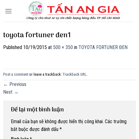
Skip
to
content
toyota fortuner đen1
Published
10/19/2015
at
500 × 350
in
TOYOTA FORTUNER ĐEN
Post a comment
or leave a trackback:
Trackback URL
.
←
Previous
Next
→
Để lại một bình luận
Email của bạn sẽ không được hiển thị công khai.
Các trường
bắt buộc được đánh dấu
*