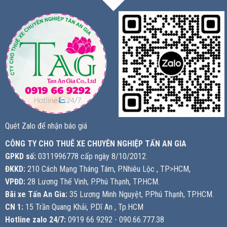
Quét Zalo để nhận báo giá
CÔNG TY CHO THUÊ XE CHUYÊN NGHIỆP TẤN AN GIA
GPKD số:
0311996778 cấp ngày 8/10/2012.
ĐKKD:
210 Cách Mạng Tháng Tám, P.Nhiêu Lộc , TP>HCM,
VPĐD:
28 Lương Thế Vinh, P.Phú Thạnh, TP.HCM.
Bãi xe Tấn An Gia:
35 Lương Minh Nguyệt, P.Phú Thạnh, TP.HCM.
CN 1:
15 Trần Quang Khải, P.Dĩ An , Tp.HCM
Hotline zalo 24/7:
0919 66 9292 - 090.66.777.38