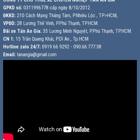
GPKD số:
0311996778 cấp ngày 8/10/2012.
ĐKKD:
210 Cách Mạng Tháng Tám, P.Nhiêu Lộc , TP>HCM,
VPĐD:
28 Lương Thế Vinh, P.Phú Thạnh, TP.HCM.
Bãi xe Tấn An Gia:
35 Lương Minh Nguyệt, P.Phú Thạnh, TP.HCM.
CN 1:
15 Trần Quang Khải, P.Dĩ An , Tp.HCM
Hotline zalo 24/7:
0919 66 9292 - 090.66.777.38
Email:
tanangia@gmail.com