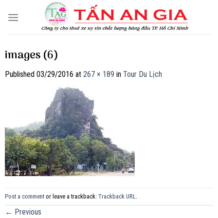
Skip
to
content
images (6)
Published
03/29/2016
at
267 × 189
in
Tour Du Lịch
Post a comment
or leave a trackback:
Trackback URL
.
←
Previous