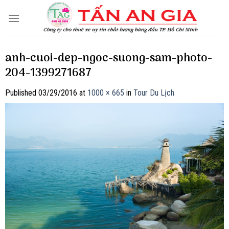
Skip
to
content
anh-cuoi-dep-ngoc-suong-sam-photo-
204-1399271687
Published
03/29/2016
at
1000 × 665
in
Tour Du Lịch