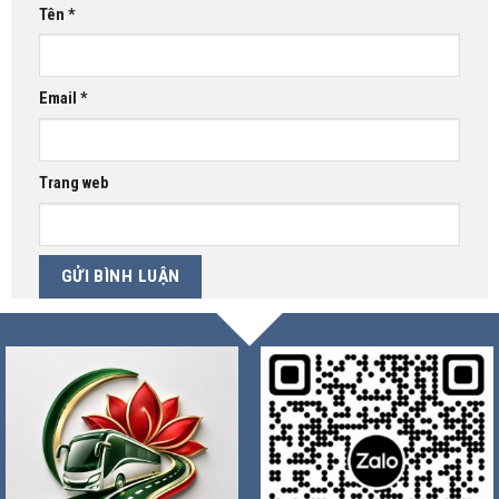
Tên
*
Email
*
Trang web