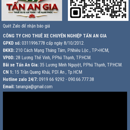
Quét Zalo để nhận báo giá
CÔNG TY CHO THUÊ XE CHUYÊN NGHIỆP TẤN AN GIA
GPKD số:
0311996778 cấp ngày 8/10/2012.
ĐKKD:
210 Cách Mạng Tháng Tám, P.Nhiêu Lộc , TP>HCM,
VPĐD:
28 Lương Thế Vinh, P.Phú Thạnh, TP.HCM.
Bãi xe Tấn An Gia:
35 Lương Minh Nguyệt, P.Phú Thạnh, TP.HCM.
CN 1:
15 Trần Quang Khải, P.Dĩ An , Tp.HCM
Hotline zalo 24/7:
0919 66 9292 - 090.66.777.38
Email:
tanangia@gmail.com