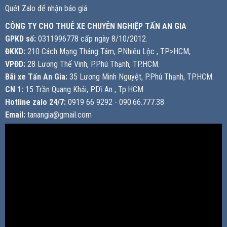
Quét Zalo để nhận báo giá
CÔNG TY CHO THUÊ XE CHUYÊN NGHIỆP TẤN AN GIA
GPKD số:
0311996778 cấp ngày 8/10/2012.
ĐKKD:
210 Cách Mạng Tháng Tám, P.Nhiêu Lộc , TP>HCM,
VPĐD:
28 Lương Thế Vinh, P.Phú Thạnh, TP.HCM.
Bãi xe Tấn An Gia:
35 Lương Minh Nguyệt, P.Phú Thạnh, TP.HCM.
CN 1:
15 Trần Quang Khải, P.Dĩ An , Tp.HCM
Hotline zalo 24/7:
0919 66 9292 - 090.66.777.38
Email:
tanangia@gmail.com