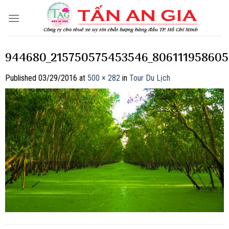
Skip
to
content
944680_215750575453546_806111958605
Published
03/29/2016
at
500 × 282
in
Tour Du Lịch