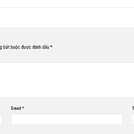
g bắt buộc được đánh dấu
*
Email
*
T