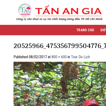
Skip
to
content
TRANG CHỦ
GIỚ
20525966_475356799504776_
Published
08/02/2017
at
800 × 600
in
Tour Du Lịch