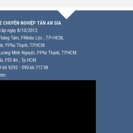
E CHUYÊN NGHIỆP TẤN AN GIA
ấp ngày 8/10/2012.
háng Tám, P.Nhiêu Lộc , TP>HCM,
h, P.Phú Thạnh, TP.HCM.
ương Minh Nguyệt, P.Phú Thạnh, TP.HCM.
i, P.Dĩ An , Tp.HCM
 66 9292 - 090.66.777.38
com