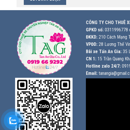
CÔNG TY CHO THUÊ X
GPKD số:
0311996778 c
ĐKKD:
210 Cách Mạng T
VPĐD:
28 Lương Thế Vin
Bãi xe Tấn An Gia:
35 L
CN 1:
15 Trần Quang Khả
Hotline zalo 24/7:
0919
Email:
tanangia@gmail.