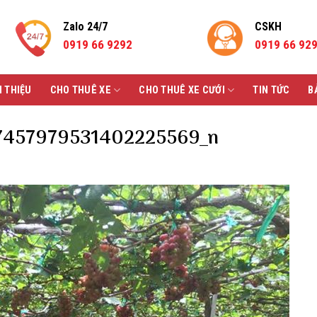
Zalo 24/7
CSKH
0919 66 9292
0919 66 92
I THIỆU
CHO THUÊ XE
CHO THUÊ XE CƯỚI
TIN TỨC
B
7457979531402225569_n