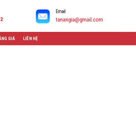
Email
92
tanangia@gmail.com
ẢNG GIÁ
LIÊN HỆ