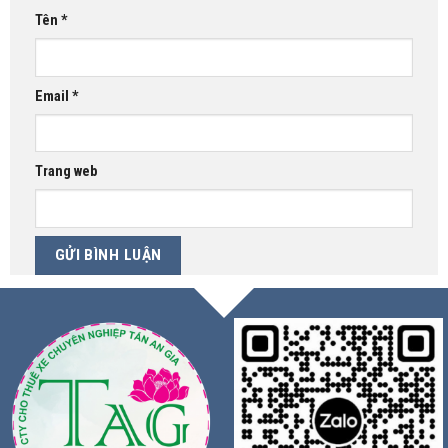
Tên
*
Email
*
Trang web