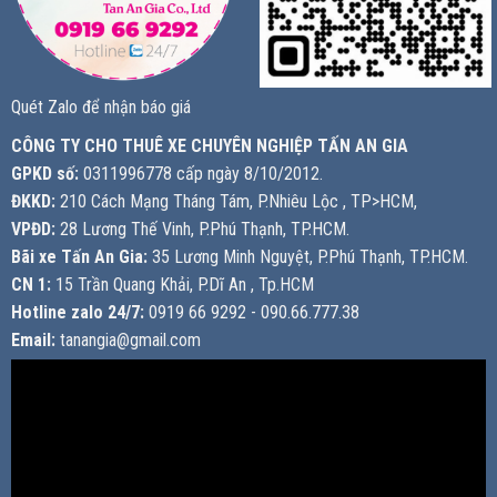
Quét Zalo để nhận báo giá
CÔNG TY CHO THUÊ XE CHUYÊN NGHIỆP TẤN AN GIA
GPKD số:
0311996778 cấp ngày 8/10/2012.
ĐKKD:
210 Cách Mạng Tháng Tám, P.Nhiêu Lộc , TP>HCM,
VPĐD:
28 Lương Thế Vinh, P.Phú Thạnh, TP.HCM.
Bãi xe Tấn An Gia:
35 Lương Minh Nguyệt, P.Phú Thạnh, TP.HCM.
CN 1:
15 Trần Quang Khải, P.Dĩ An , Tp.HCM
Hotline zalo 24/7:
0919 66 9292 - 090.66.777.38
Email:
tanangia@gmail.com