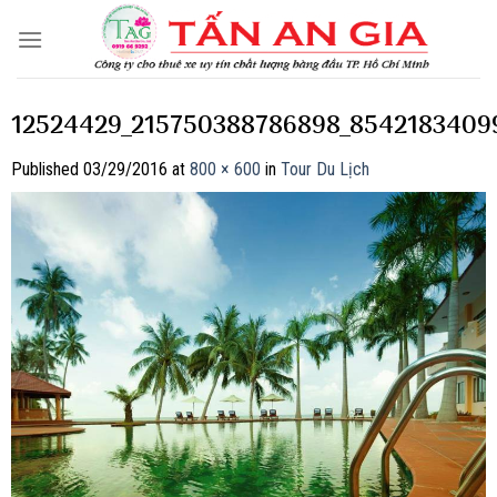
Skip
to
content
12524429_215750388786898_8542183409
Published
03/29/2016
at
800 × 600
in
Tour Du Lịch