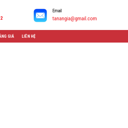
Email
92
tanangia@gmail.com
ẢNG GIÁ
LIÊN HỆ