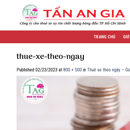
Skip
to
content
TRANG CHỦ
GIỚ
thue-xe-theo-ngay
Published
02/23/2023
at
800 × 500
in
Thuê xe theo ngày – Gi