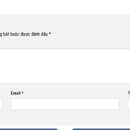
g bắt buộc được đánh dấu
*
Email
*
T