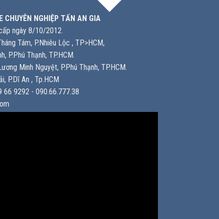
E CHUYÊN NGHIỆP TẤN AN GIA
ấp ngày 8/10/2012.
háng Tám, P.Nhiêu Lộc , TP>HCM,
h, P.Phú Thạnh, TP.HCM.
ương Minh Nguyệt, P.Phú Thạnh, TP.HCM.
i, P.Dĩ An , Tp.HCM
 66 9292 - 090.66.777.38
com