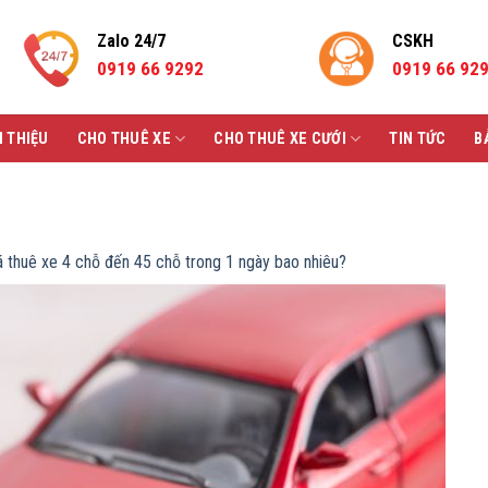
Zalo 24/7
CSKH
0919 66 9292
0919 66 92
I THIỆU
CHO THUÊ XE
CHO THUÊ XE CƯỚI
TIN TỨC
B
á thuê xe 4 chỗ đến 45 chỗ trong 1 ngày bao nhiêu?