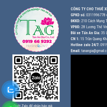
CÔNG TY CHO THUÊ X
GPKD số:
0311996778 c
ĐKKD:
210 Cách Mạng T
VPĐD:
28 Lương Thế Vin
Bãi xe Tấn An Gia:
35 L
CN 1:
15 Trần Quang Khả
Hotline zalo 24/7:
0919
Email:
tanangia@gmail.
Quét Zalo để nhận báo giá