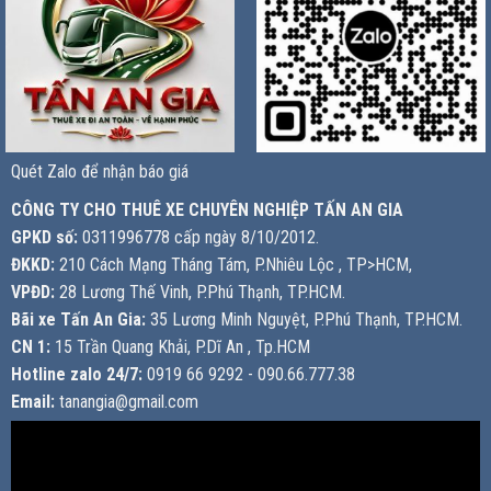
Quét Zalo để nhận báo giá
CÔNG TY CHO THUÊ XE CHUYÊN NGHIỆP TẤN AN GIA
GPKD số:
0311996778 cấp ngày 8/10/2012.
ĐKKD:
210 Cách Mạng Tháng Tám, P.Nhiêu Lộc , TP>HCM,
VPĐD:
28 Lương Thế Vinh, P.Phú Thạnh, TP.HCM.
Bãi xe Tấn An Gia:
35 Lương Minh Nguyệt, P.Phú Thạnh, TP.HCM.
CN 1:
15 Trần Quang Khải, P.Dĩ An , Tp.HCM
Hotline zalo 24/7:
0919 66 9292 - 090.66.777.38
Email:
tanangia@gmail.com