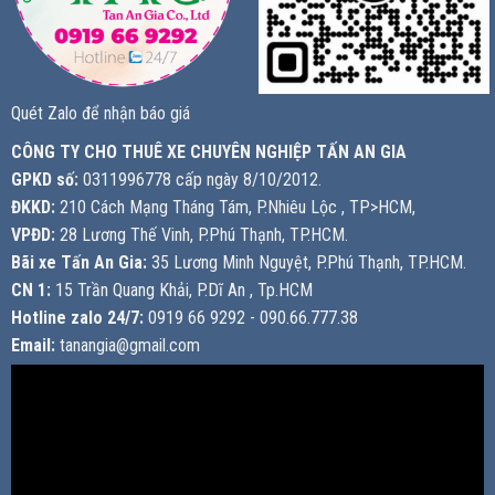
Quét Zalo để nhận báo giá
CÔNG TY CHO THUÊ XE CHUYÊN NGHIỆP TẤN AN GIA
GPKD số:
0311996778 cấp ngày 8/10/2012.
ĐKKD:
210 Cách Mạng Tháng Tám, P.Nhiêu Lộc , TP>HCM,
VPĐD:
28 Lương Thế Vinh, P.Phú Thạnh, TP.HCM.
Bãi xe Tấn An Gia:
35 Lương Minh Nguyệt, P.Phú Thạnh, TP.HCM.
CN 1:
15 Trần Quang Khải, P.Dĩ An , Tp.HCM
Hotline zalo 24/7:
0919 66 9292 - 090.66.777.38
Email:
tanangia@gmail.com