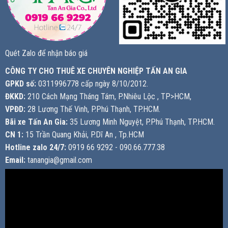
Quét Zalo để nhận báo giá
CÔNG TY CHO THUÊ XE CHUYÊN NGHIỆP TẤN AN GIA
GPKD số:
0311996778 cấp ngày 8/10/2012.
ĐKKD:
210 Cách Mạng Tháng Tám, P.Nhiêu Lộc , TP>HCM,
VPĐD:
28 Lương Thế Vinh, P.Phú Thạnh, TP.HCM.
Bãi xe Tấn An Gia:
35 Lương Minh Nguyệt, P.Phú Thạnh, TP.HCM.
CN 1:
15 Trần Quang Khải, P.Dĩ An , Tp.HCM
Hotline zalo 24/7:
0919 66 9292 - 090.66.777.38
Email:
tanangia@gmail.com