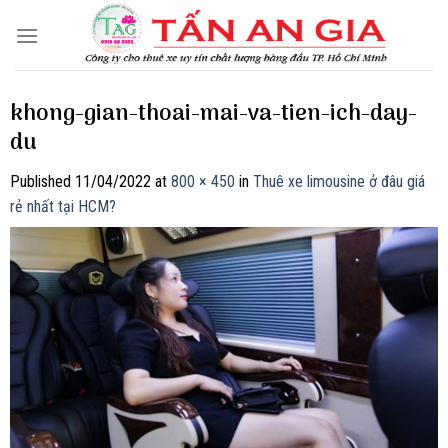
Skip
to
content
khong-gian-thoai-mai-va-tien-ich-day-
du
Published
11/04/2022
at
800 × 450
in
Thuê xe limousine ở đâu giá
rẻ nhất tại HCM?