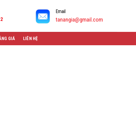
Email
92
tanangia@gmail.com
ẢNG GIÁ
LIÊN HỆ