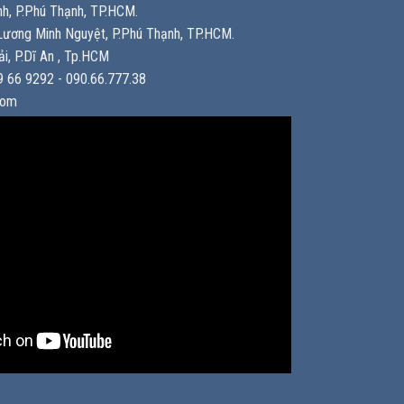
h, P.Phú Thạnh, TP.HCM.
ương Minh Nguyệt, P.Phú Thạnh, TP.HCM.
i, P.Dĩ An , Tp.HCM
 66 9292 - 090.66.777.38
com