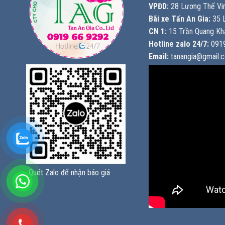
VPĐD:
28 Lương Thế Vin
Bãi xe Tấn An Gia:
35 L
CN 1:
15 Trần Quang Khả
Hotline zalo 24/7:
0919
Email:
tanangia@gmail.
Quét Zalo để nhận báo giá