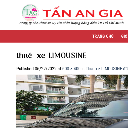
Skip
to
content
TRANG CHỦ
GIỚ
thuê- xe-LIMOUSINE
Published
06/22/2022
at
600 × 400
in
Thuê xe LIMOUSINE đời 