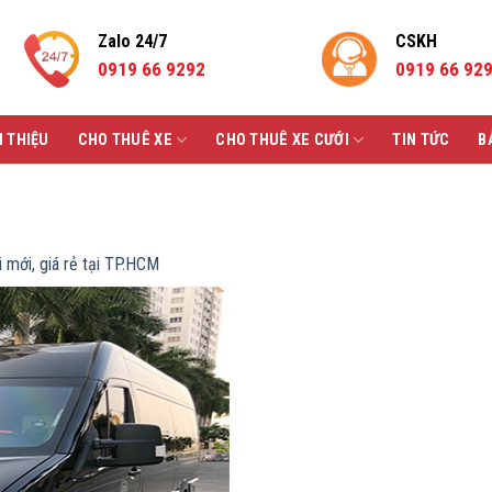
Zalo 24/7
CSKH
0919 66 9292
0919 66 92
I THIỆU
CHO THUÊ XE
CHO THUÊ XE CƯỚI
TIN TỨC
B
mới, giá rẻ tại TP.HCM