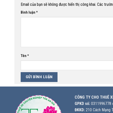
Email của bạn sẽ không được hiển thị công khai.
Các trườn
Bình luận
*
Tên
*
CÔNG TY CHO THUÊ X
GPKD số:
0311996778 c
ĐKKD:
210 Cách Mạng T