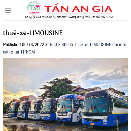
Skip
to
content
thuê-xe-LIMOUSINE
Published
06/14/2022
at
600 × 400
in
Thuê xe LIMOUSINE đời mới,
giá rẻ tại TP.HCM