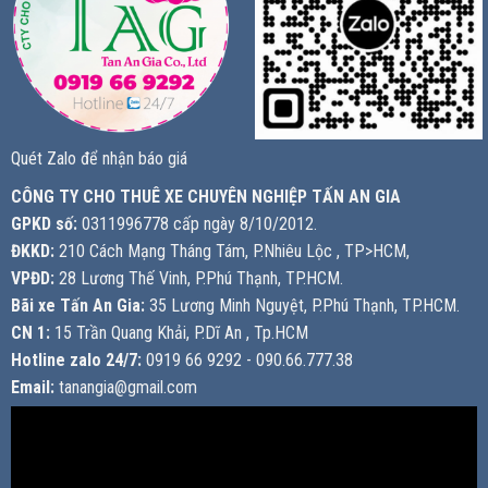
Quét Zalo để nhận báo giá
CÔNG TY CHO THUÊ XE CHUYÊN NGHIỆP TẤN AN GIA
GPKD số:
0311996778 cấp ngày 8/10/2012.
ĐKKD:
210 Cách Mạng Tháng Tám, P.Nhiêu Lộc , TP>HCM,
VPĐD:
28 Lương Thế Vinh, P.Phú Thạnh, TP.HCM.
Bãi xe Tấn An Gia:
35 Lương Minh Nguyệt, P.Phú Thạnh, TP.HCM.
CN 1:
15 Trần Quang Khải, P.Dĩ An , Tp.HCM
Hotline zalo 24/7:
0919 66 9292 - 090.66.777.38
Email:
tanangia@gmail.com