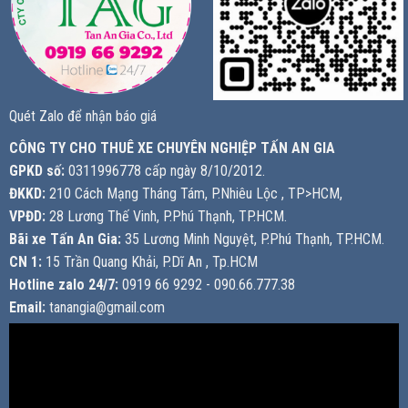
Quét Zalo để nhận báo giá
CÔNG TY CHO THUÊ XE CHUYÊN NGHIỆP TẤN AN GIA
GPKD số:
0311996778 cấp ngày 8/10/2012.
ĐKKD:
210 Cách Mạng Tháng Tám, P.Nhiêu Lộc , TP>HCM,
VPĐD:
28 Lương Thế Vinh, P.Phú Thạnh, TP.HCM.
Bãi xe Tấn An Gia:
35 Lương Minh Nguyệt, P.Phú Thạnh, TP.HCM.
CN 1:
15 Trần Quang Khải, P.Dĩ An , Tp.HCM
Hotline zalo 24/7:
0919 66 9292 - 090.66.777.38
Email:
tanangia@gmail.com