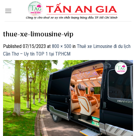
Skip
to
content
thue-xe-limousine-vip
Published
07/15/2023
at
800 × 500
in
Thuê xe Limousine đi du lịch
Cần Thơ – Uy tín TOP 1 tại TP.HCM