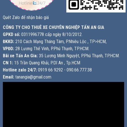
Quét Zalo để nhận báo giá
CÔNG TY CHO THUÊ XE CHUYÊN NGHIỆP TẤN AN GIA
GPKD số:
0311996778 cấp ngày 8/10/2012.
ĐKKD:
210 Cách Mạng Tháng Tám, P.Nhiêu Lộc , TP>HCM,
VPĐD:
28 Lương Thế Vinh, P.Phú Thạnh, TP.HCM.
Bãi xe Tấn An Gia:
35 Lương Minh Nguyệt, P.Phú Thạnh, TP.HCM.
CN 1:
15 Trần Quang Khải, P.Dĩ An , Tp.HCM
Hotline zalo 24/7:
0919 66 9292 - 090.66.777.38
Email:
tanangia@gmail.com