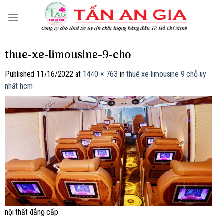
Skip
to
content
thue-xe-limousine-9-cho
Published
11/16/2022
at
1440 × 763
in
thuê xe limousine 9 chỗ uy
nhất hcm
nội thất đẳng cấp