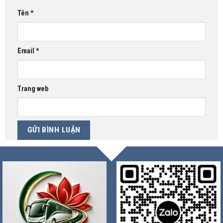
Tên
*
Email
*
Trang web