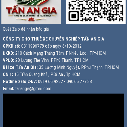
Quét Zalo để nhận báo giá
CÔNG TY CHO THUÊ XE CHUYÊN NGHIỆP TẤN AN GIA
GPKD số:
0311996778 cấp ngày 8/10/2012.
ĐKKD:
210 Cách Mạng Tháng Tám, P.Nhiêu Lộc , TP>HCM,
VPĐD:
28 Lương Thế Vinh, P.Phú Thạnh, TP.HCM.
Bãi xe Tấn An Gia:
35 Lương Minh Nguyệt, P.Phú Thạnh, TP.HCM.
CN 1:
15 Trần Quang Khải, P.Dĩ An , Tp.HCM
Hotline zalo 24/7:
0919 66 9292 - 090.66.777.38
Email:
tanangia@gmail.com