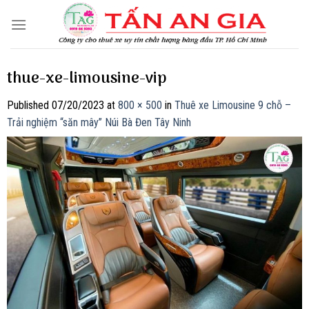
Skip
to
content
thue-xe-limousine-vip
Published
07/20/2023
at
800 × 500
in
Thuê xe Limousine 9 chỗ –
Trải nghiệm “săn mây” Núi Bà Đen Tây Ninh