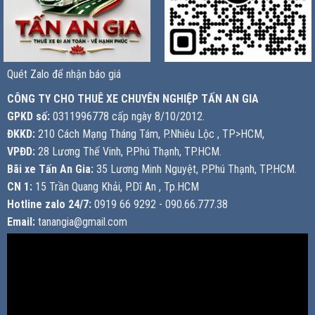
Quét Zalo để nhận báo giá
CÔNG TY CHO THUÊ XE CHUYÊN NGHIỆP TẤN AN GIA
GPKD số:
0311996778 cấp ngày 8/10/2012.
ĐKKD:
210 Cách Mạng Tháng Tám, P.Nhiêu Lộc , TP>HCM,
VPĐD:
28 Lương Thế Vinh, P.Phú Thạnh, TP.HCM.
Bãi xe Tấn An Gia:
35 Lương Minh Nguyệt, P.Phú Thạnh, TP.HCM.
CN 1:
15 Trần Quang Khải, P.Dĩ An , Tp.HCM
Hotline zalo 24/7:
0919 66 9292 - 090.66.777.38
Email:
tanangia@gmail.com