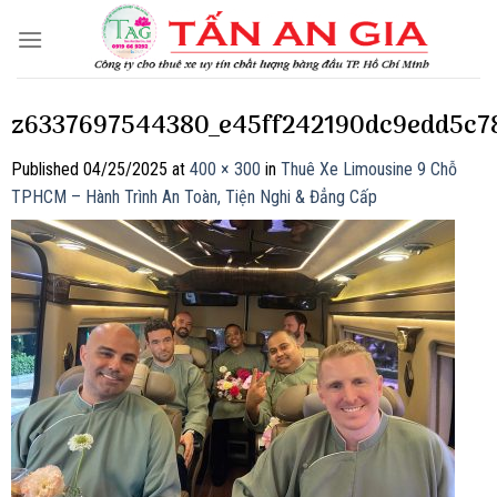
Skip
to
content
z6337697544380_e45ff242190dc9edd5c7
Published
04/25/2025
at
400 × 300
in
Thuê Xe Limousine 9 Chỗ
TPHCM – Hành Trình An Toàn, Tiện Nghi & Đẳng Cấp