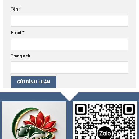
Tên
*
Email
*
Trang web