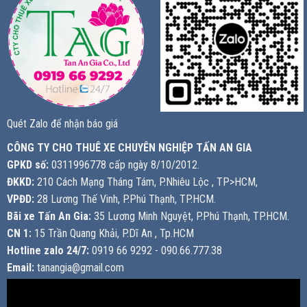
Quét Zalo để nhận báo giá
CÔNG TY CHO THUÊ XE CHUYÊN NGHIỆP TẤN AN GIA
GPKD số:
0311996778 cấp ngày 8/10/2012.
ĐKKD:
210 Cách Mạng Tháng Tám, P.Nhiêu Lộc , TP>HCM,
VPĐD:
28 Lương Thế Vinh, P.Phú Thạnh, TP.HCM.
Bãi xe Tấn An Gia:
35 Lương Minh Nguyệt, P.Phú Thạnh, TP.HCM.
CN 1:
15 Trần Quang Khải, P.Dĩ An , Tp.HCM
Hotline zalo 24/7:
0919 66 9292 - 090.66.777.38
Email:
tanangia@gmail.com