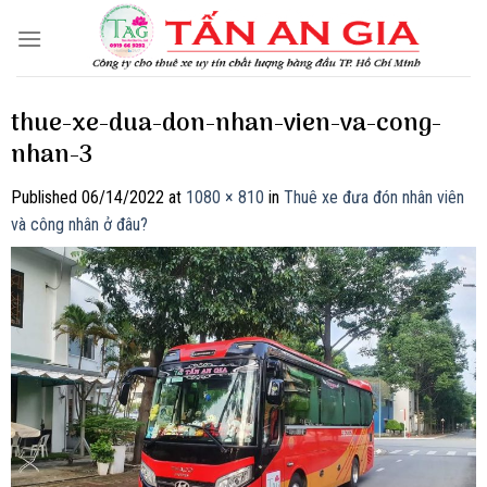
Skip
to
content
thue-xe-dua-don-nhan-vien-va-cong-
nhan-3
Published
06/14/2022
at
1080 × 810
in
Thuê xe đưa đón nhân viên
và công nhân ở đâu?