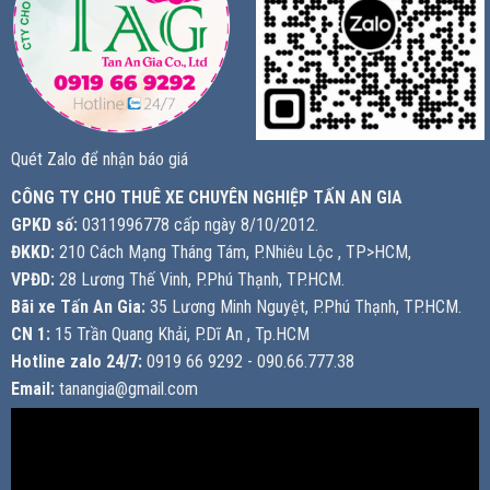
Quét Zalo để nhận báo giá
CÔNG TY CHO THUÊ XE CHUYÊN NGHIỆP TẤN AN GIA
GPKD số:
0311996778 cấp ngày 8/10/2012.
ĐKKD:
210 Cách Mạng Tháng Tám, P.Nhiêu Lộc , TP>HCM,
VPĐD:
28 Lương Thế Vinh, P.Phú Thạnh, TP.HCM.
Bãi xe Tấn An Gia:
35 Lương Minh Nguyệt, P.Phú Thạnh, TP.HCM.
CN 1:
15 Trần Quang Khải, P.Dĩ An , Tp.HCM
Hotline zalo 24/7:
0919 66 9292 - 090.66.777.38
Email:
tanangia@gmail.com