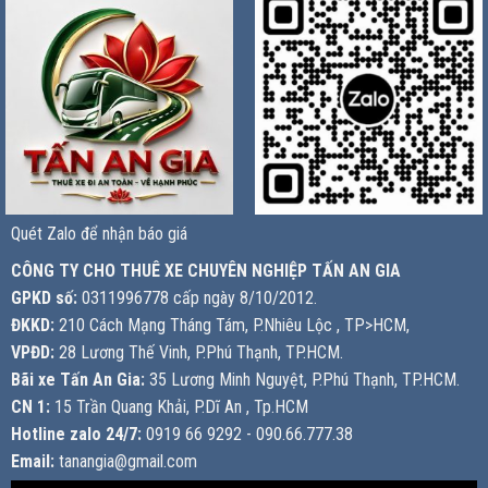
Quét Zalo để nhận báo giá
CÔNG TY CHO THUÊ XE CHUYÊN NGHIỆP TẤN AN GIA
GPKD số:
0311996778 cấp ngày 8/10/2012.
ĐKKD:
210 Cách Mạng Tháng Tám, P.Nhiêu Lộc , TP>HCM,
VPĐD:
28 Lương Thế Vinh, P.Phú Thạnh, TP.HCM.
Bãi xe Tấn An Gia:
35 Lương Minh Nguyệt, P.Phú Thạnh, TP.HCM.
CN 1:
15 Trần Quang Khải, P.Dĩ An , Tp.HCM
Hotline zalo 24/7:
0919 66 9292 - 090.66.777.38
Email:
tanangia@gmail.com