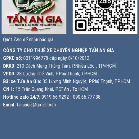
Quét Zalo để nhận báo giá
CÔNG TY CHO THUÊ XE CHUYÊN NGHIỆP TẤN AN GIA
GPKD số:
0311996778 cấp ngày 8/10/2012.
ĐKKD:
210 Cách Mạng Tháng Tám, P.Nhiêu Lộc , TP>HCM,
VPĐD:
28 Lương Thế Vinh, P.Phú Thạnh, TP.HCM.
Bãi xe Tấn An Gia:
35 Lương Minh Nguyệt, P.Phú Thạnh, TP.HCM.
CN 1:
15 Trần Quang Khải, P.Dĩ An , Tp.HCM
Hotline zalo 24/7:
0919 66 9292 - 090.66.777.38
Email:
tanangia@gmail.com