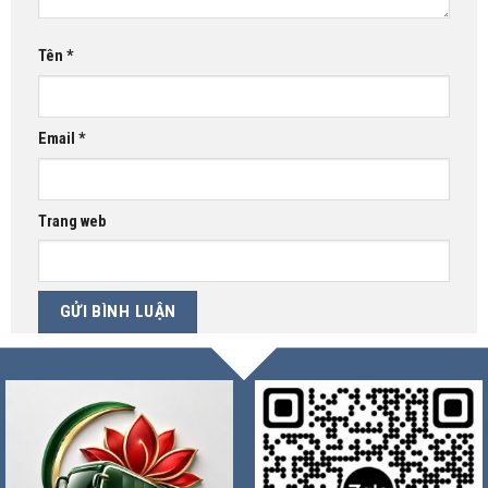
Tên
*
Email
*
Trang web