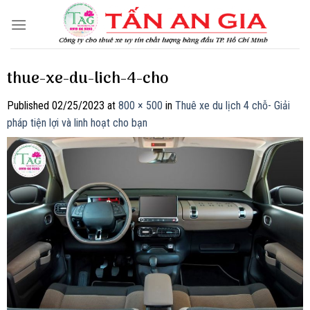
Skip
to
content
thue-xe-du-lich-4-cho
Published
02/25/2023
at
800 × 500
in
Thuê xe du lịch 4 chỗ- Giải
pháp tiện lợi và linh hoạt cho bạn