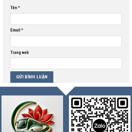
Tên
*
Email
*
Trang web