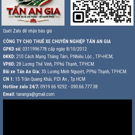
Quét Zalo để nhận báo giá
CÔNG TY CHO THUÊ XE CHUYÊN NGHIỆP TẤN AN GIA
GPKD số:
0311996778 cấp ngày 8/10/2012.
ĐKKD:
210 Cách Mạng Tháng Tám, P.Nhiêu Lộc , TP>HCM,
VPĐD:
28 Lương Thế Vinh, P.Phú Thạnh, TP.HCM.
Bãi xe Tấn An Gia:
35 Lương Minh Nguyệt, P.Phú Thạnh, TP.HCM.
CN 1:
15 Trần Quang Khải, P.Dĩ An , Tp.HCM
Hotline zalo 24/7:
0919 66 9292 - 090.66.777.38
Email:
tanangia@gmail.com