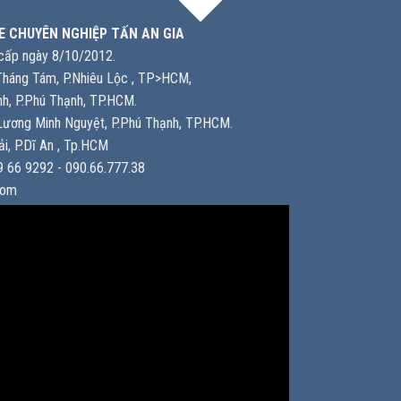
E CHUYÊN NGHIỆP TẤN AN GIA
ấp ngày 8/10/2012.
háng Tám, P.Nhiêu Lộc , TP>HCM,
h, P.Phú Thạnh, TP.HCM.
ương Minh Nguyệt, P.Phú Thạnh, TP.HCM.
i, P.Dĩ An , Tp.HCM
 66 9292 - 090.66.777.38
com