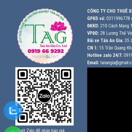
CÔNG TY CHO THUÊ X
GPKD số:
0311996778 c
ĐKKD:
210 Cách Mạng T
VPĐD:
28 Lương Thế Vin
Bãi xe Tấn An Gia:
35 L
CN 1:
15 Trần Quang Khả
Hotline zalo 24/7:
0919
Email:
tanangia@gmail.
Quét Zalo để nhận báo giá