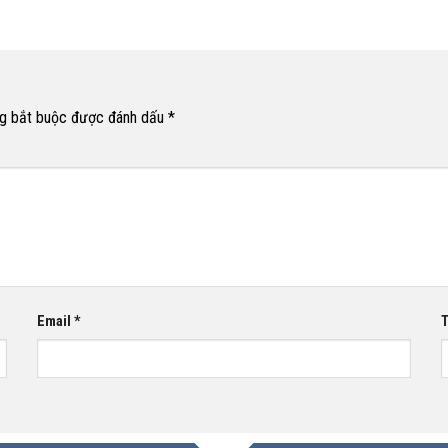
g bắt buộc được đánh dấu
*
Email
*
T