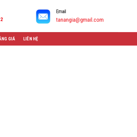
Email
92
tanangia@gmail.com
ẢNG GIÁ
LIÊN HỆ