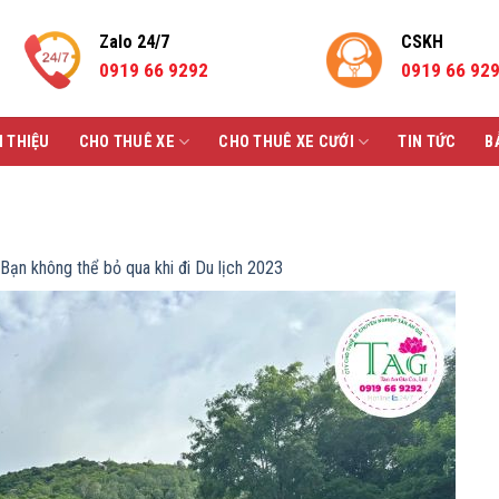
Zalo 24/7
CSKH
0919 66 9292
0919 66 92
I THIỆU
CHO THUÊ XE
CHO THUÊ XE CƯỚI
TIN TỨC
B
– Bạn không thể bỏ qua khi đi Du lịch 2023