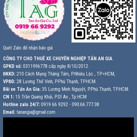
Quét Zalo để nhận báo giá
CÔNG TY CHO THUÊ XE CHUYÊN NGHIỆP TẤN AN GIA
GPKD số:
0311996778 cấp ngày 8/10/2012.
ĐKKD:
210 Cách Mạng Tháng Tám, P.Nhiêu Lộc , TP>HCM,
VPĐD:
28 Lương Thế Vinh, P.Phú Thạnh, TP.HCM.
Bãi xe Tấn An Gia:
35 Lương Minh Nguyệt, P.Phú Thạnh, TP.HCM.
CN 1:
15 Trần Quang Khải, P.Dĩ An , Tp.HCM
Hotline zalo 24/7:
0919 66 9292 - 090.66.777.38
Email:
tanangia@gmail.com