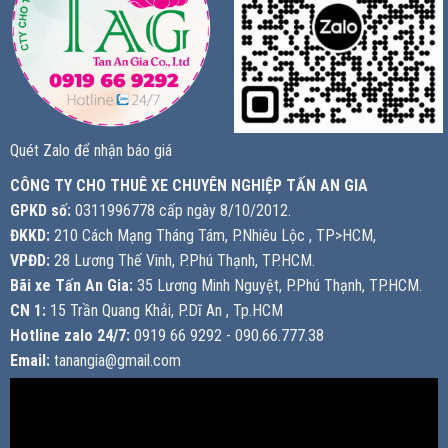
Quét Zalo để nhận báo giá
CÔNG TY CHO THUÊ XE CHUYÊN NGHIỆP TẤN AN GIA
GPKD số:
0311996778 cấp ngày 8/10/2012.
ĐKKD:
210 Cách Mạng Tháng Tám, P.Nhiêu Lộc , TP>HCM,
VPĐD:
28 Lương Thế Vinh, P.Phú Thạnh, TP.HCM.
Bãi xe Tấn An Gia:
35 Lương Minh Nguyệt, P.Phú Thạnh, TP.HCM.
CN 1:
15 Trần Quang Khải, P.Dĩ An , Tp.HCM
Hotline zalo 24/7:
0919 66 9292 - 090.66.777.38
Email:
tanangia@gmail.com