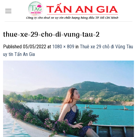
Skip
to
content
thue-xe-29-cho-di-vung-tau-2
Published
05/05/2022
at
1080 × 809
in
Thuê xe 29 chỗ đi Vũng Tàu
uy tín Tấn An Gia