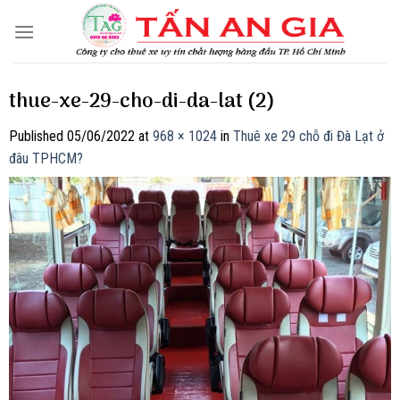
Skip
to
content
thue-xe-29-cho-di-da-lat (2)
Published
05/06/2022
at
968 × 1024
in
Thuê xe 29 chỗ đi Đà Lạt ở
đâu TPHCM?