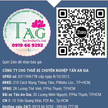
Quét Zalo để nhận báo giá
CÔNG TY CHO THUÊ XE CHUYÊN NGHIỆP TẤN AN GIA
GPKD số:
0311996778 cấp ngày 8/10/2012.
ĐKKD:
210 Cách Mạng Tháng Tám, P.Nhiêu Lộc , TP>HCM,
VPĐD:
28 Lương Thế Vinh, P.Phú Thạnh, TP.HCM.
Bãi xe Tấn An Gia:
35 Lương Minh Nguyệt, P.Phú Thạnh, TP.HCM.
CN 1:
15 Trần Quang Khải, P.Dĩ An , Tp.HCM
Hotline zalo 24/7:
0919 66 9292 - 090.66.777.38