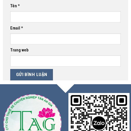
Tên
*
Email
*
Trang web