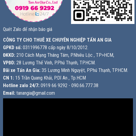
Quét Zalo để nhận báo giá
CÔNG TY CHO THUÊ XE CHUYÊN NGHIỆP TẤN AN GIA
GPKD số:
0311996778 cấp ngày 8/10/2012.
ĐKKD:
210 Cách Mạng Tháng Tám, P.Nhiêu Lộc , TP>HCM,
VPĐD:
28 Lương Thế Vinh, P.Phú Thạnh, TP.HCM.
Bãi xe Tấn An Gia:
35 Lương Minh Nguyệt, P.Phú Thạnh, TP.HCM.
CN 1:
15 Trần Quang Khải, P.Dĩ An , Tp.HCM
Hotline zalo 24/7:
0919 66 9292 - 090.66.777.38
Email:
tanangia@gmail.com