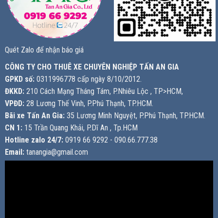
Quét Zalo để nhận báo giá
CÔNG TY CHO THUÊ XE CHUYÊN NGHIỆP TẤN AN GIA
GPKD số:
0311996778 cấp ngày 8/10/2012.
ĐKKD:
210 Cách Mạng Tháng Tám, P.Nhiêu Lộc , TP>HCM,
VPĐD:
28 Lương Thế Vinh, P.Phú Thạnh, TP.HCM.
Bãi xe Tấn An Gia:
35 Lương Minh Nguyệt, P.Phú Thạnh, TP.HCM.
CN 1:
15 Trần Quang Khải, P.Dĩ An , Tp.HCM
Hotline zalo 24/7:
0919 66 9292 - 090.66.777.38
Email:
tanangia@gmail.com