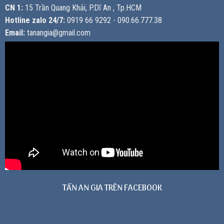
CN 1:
15 Trần Quang Khải, P.Dĩ An , Tp.HCM
Hotline zalo 24/7:
0919 66 9292 - 090.66.777.38
Email:
tanangia@gmail.com
TẤN AN GIA TRÊN FACEBOOK