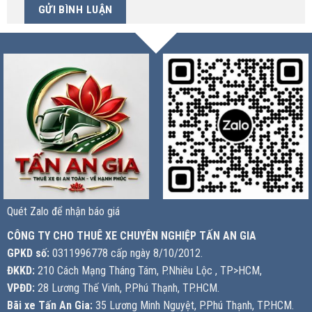
Quét Zalo để nhận báo giá
CÔNG TY CHO THUÊ XE CHUYÊN NGHIỆP TẤN AN GIA
GPKD số:
0311996778 cấp ngày 8/10/2012.
ĐKKD:
210 Cách Mạng Tháng Tám, P.Nhiêu Lộc , TP>HCM,
VPĐD:
28 Lương Thế Vinh, P.Phú Thạnh, TP.HCM.
Bãi xe Tấn An Gia:
35 Lương Minh Nguyệt, P.Phú Thạnh, TP.HCM.