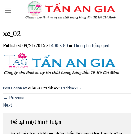
Skip
to
content
xe_02
Published
09/21/2015
at
400 × 80
in
Thông tin tổng quát
Post a comment
or leave a trackback:
Trackback URL
.
←
Previous
Next
→
Để lại một bình luận
Email của bạn sẽ không được hiển thị công khai.
Các trường