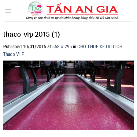
Skip
to
content
thaco-vip 2015 (1)
Published
10/01/2015
at
558 × 295
in
CHO THUÊ XE DU LỊCH
Thaco V.I.P