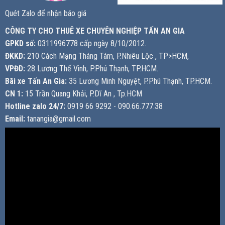
Quét Zalo để nhận báo giá
CÔNG TY CHO THUÊ XE CHUYÊN NGHIỆP TẤN AN GIA
GPKD số:
0311996778 cấp ngày 8/10/2012.
ĐKKD:
210 Cách Mạng Tháng Tám, P.Nhiêu Lộc , TP>HCM,
VPĐD:
28 Lương Thế Vinh, P.Phú Thạnh, TP.HCM.
Bãi xe Tấn An Gia:
35 Lương Minh Nguyệt, P.Phú Thạnh, TP.HCM.
CN 1:
15 Trần Quang Khải, P.Dĩ An , Tp.HCM
Hotline zalo 24/7:
0919 66 9292 - 090.66.777.38
Email:
tanangia@gmail.com