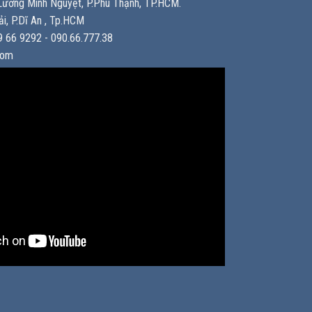
ương Minh Nguyệt, P.Phú Thạnh, TP.HCM.
i, P.Dĩ An , Tp.HCM
 66 9292 - 090.66.777.38
com