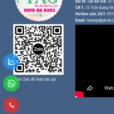
Bãi xe Tấn An Gia:
35 L
CN 1:
15 Trần Quang Khả
Hotline zalo 24/7:
0919
Email:
tanangia@gmail.
Quét Zalo để nhận báo giá