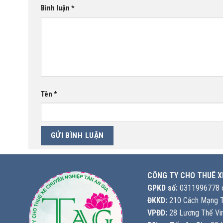
Bình luận
*
Tên
*
CÔNG TY CHO THUÊ X
GPKD số:
0311996778 c
ĐKKD:
210 Cách Mạng T
VPĐD:
28 Lương Thế Vin