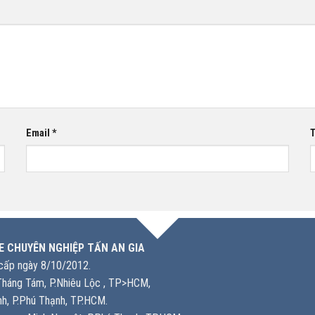
Email
*
T
E CHUYÊN NGHIỆP TẤN AN GIA
ấp ngày 8/10/2012.
háng Tám, P.Nhiêu Lộc , TP>HCM,
h, P.Phú Thạnh, TP.HCM.