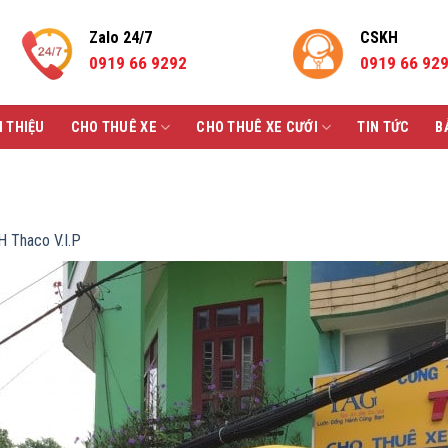
Zalo 24/7
CSKH
0919 66 9292
0919 66 92
I THIỆU
CHO THUÊ XE
CHO THUÊ XE CƯỚI
TIN TỨC
B
 Thaco V.I.P