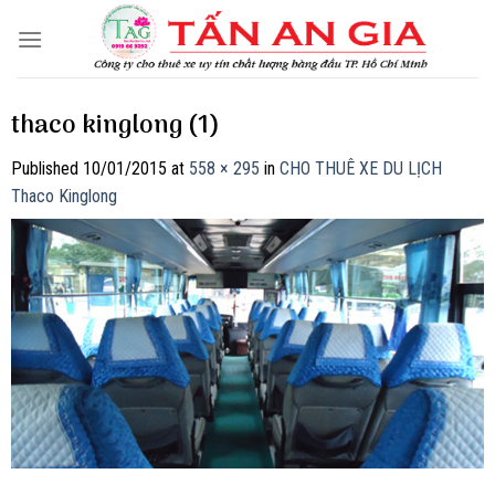
Skip
to
content
thaco kinglong (1)
Published
10/01/2015
at
558 × 295
in
CHO THUÊ XE DU LỊCH
Thaco Kinglong