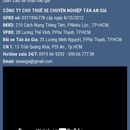
Quét Zalo để nhận báo giá
CÔNG TY CHO THUÊ XE CHUYÊN NGHIỆP TẤN AN GIA
GPKD số:
0311996778 cấp ngày 8/10/2012.
ĐKKD:
210 Cách Mạng Tháng Tám, P.Nhiêu Lộc , TP>HCM,
VPĐD:
28 Lương Thế Vinh, P.Phú Thạnh, TP.HCM.
Bãi xe Tấn An Gia:
35 Lương Minh Nguyệt, P.Phú Thạnh, TP.HCM.
CN 1:
15 Trần Quang Khải, P.Dĩ An , Tp.HCM
Hotline zalo 24/7:
0919 66 9292 - 090.66.777.38
Email:
tanangia@gmail.com