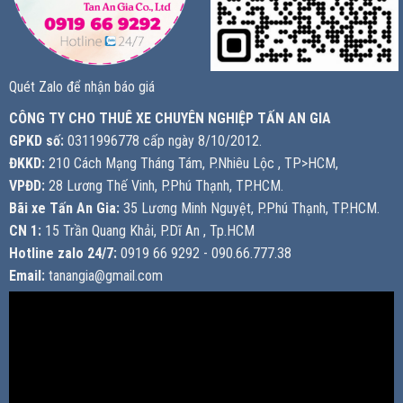
Quét Zalo để nhận báo giá
CÔNG TY CHO THUÊ XE CHUYÊN NGHIỆP TẤN AN GIA
GPKD số:
0311996778 cấp ngày 8/10/2012.
ĐKKD:
210 Cách Mạng Tháng Tám, P.Nhiêu Lộc , TP>HCM,
VPĐD:
28 Lương Thế Vinh, P.Phú Thạnh, TP.HCM.
Bãi xe Tấn An Gia:
35 Lương Minh Nguyệt, P.Phú Thạnh, TP.HCM.
CN 1:
15 Trần Quang Khải, P.Dĩ An , Tp.HCM
Hotline zalo 24/7:
0919 66 9292 - 090.66.777.38
Email:
tanangia@gmail.com