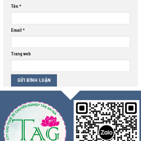
Tên
*
Email
*
Trang web