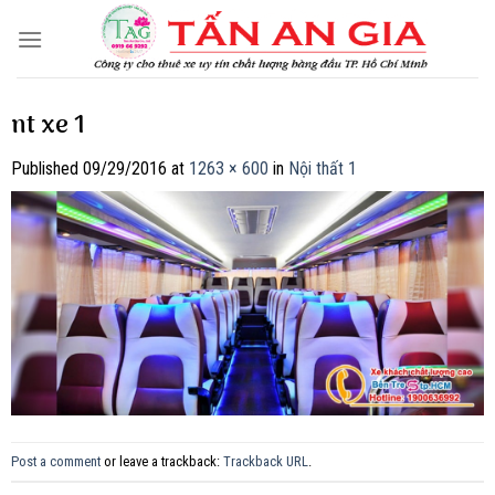
Skip
to
content
nt xe 1
Published
09/29/2016
at
1263 × 600
in
Nội thất 1
Post a comment
or leave a trackback:
Trackback URL
.