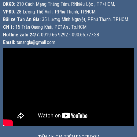
ĐKKD:
210 Cách Mạng Tháng Tám, P.Nhiêu Lộc , TP>HCM,
VPĐD:
28 Lương Thế Vinh, P.Phú Thạnh, TP.HCM.
Bãi xe Tấn An Gia:
35 Lương Minh Nguyệt, P.Phú Thạnh, TP.HCM.
CN 1:
15 Trần Quang Khải, P.Dĩ An , Tp.HCM
Hotline zalo 24/7:
0919 66 9292 - 090.66.777.38
Email:
tanangia@gmail.com