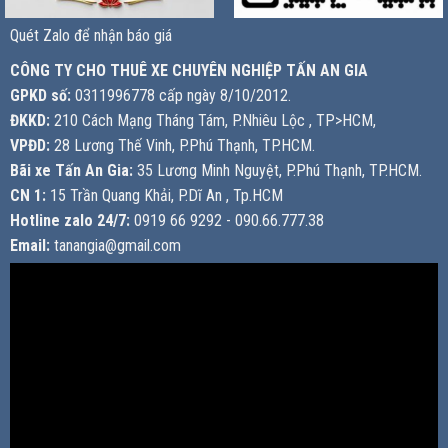
Quét Zalo để nhận báo giá
CÔNG TY CHO THUÊ XE CHUYÊN NGHIỆP TẤN AN GIA
GPKD số:
0311996778 cấp ngày 8/10/2012.
ĐKKD:
210 Cách Mạng Tháng Tám, P.Nhiêu Lộc , TP>HCM,
VPĐD:
28 Lương Thế Vinh, P.Phú Thạnh, TP.HCM.
Bãi xe Tấn An Gia:
35 Lương Minh Nguyệt, P.Phú Thạnh, TP.HCM.
CN 1:
15 Trần Quang Khải, P.Dĩ An , Tp.HCM
Hotline zalo 24/7:
0919 66 9292 - 090.66.777.38
Email:
tanangia@gmail.com