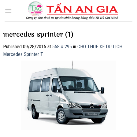
Skip
to
content
mercedes-sprinter (1)
Published
09/28/2015
at
558 × 295
in
CHO THUÊ XE DU LỊCH
Mercedes Sprinter T