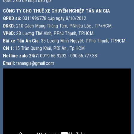
Quét Zalo để nhận báo giá
CÔNG TY CHO THUÊ XE CHUYÊN NGHIỆP TẤN AN GIA
GPKD số:
0311996778 cấp ngày 8/10/2012.
ĐKKD:
210 Cách Mạng Tháng Tám, P.Nhiêu Lộc , TP>HCM,
VPĐD:
28 Lương Thế Vinh, P.Phú Thạnh, TP.HCM.
Bãi xe Tấn An Gia:
35 Lương Minh Nguyệt, P.Phú Thạnh, TP.HCM.
CN 1:
15 Trần Quang Khải, P.Dĩ An , Tp.HCM
Hotline zalo 24/7:
0919 66 9292 - 090.66.777.38
Email:
tanangia@gmail.com