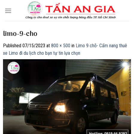
Skip
to
content
limo-9-cho
Published
07/15/2023
at
800 × 500
in
Limo 9 chỗ- Cẩm nang thuê
xe Limo đi du lịch cho bạn tự tin lựa chọn