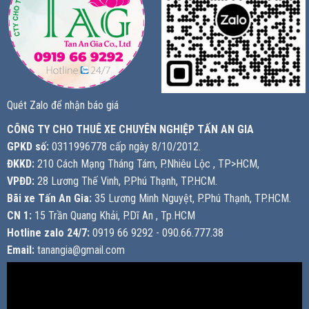
Quét Zalo để nhận báo giá
CÔNG TY CHO THUÊ XE CHUYÊN NGHIỆP TẤN AN GIA
GPKD số:
0311996778 cấp ngày 8/10/2012.
ĐKKD:
210 Cách Mạng Tháng Tám, P.Nhiêu Lộc , TP>HCM,
VPĐD:
28 Lương Thế Vinh, P.Phú Thạnh, TP.HCM.
Bãi xe Tấn An Gia:
35 Lương Minh Nguyệt, P.Phú Thạnh, TP.HCM.
CN 1:
15 Trần Quang Khải, P.Dĩ An , Tp.HCM
Hotline zalo 24/7:
0919 66 9292 - 090.66.777.38
Email:
tanangia@gmail.com