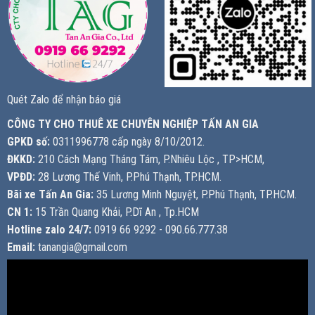
Quét Zalo để nhận báo giá
CÔNG TY CHO THUÊ XE CHUYÊN NGHIỆP TẤN AN GIA
GPKD số:
0311996778 cấp ngày 8/10/2012.
ĐKKD:
210 Cách Mạng Tháng Tám, P.Nhiêu Lộc , TP>HCM,
VPĐD:
28 Lương Thế Vinh, P.Phú Thạnh, TP.HCM.
Bãi xe Tấn An Gia:
35 Lương Minh Nguyệt, P.Phú Thạnh, TP.HCM.
CN 1:
15 Trần Quang Khải, P.Dĩ An , Tp.HCM
Hotline zalo 24/7:
0919 66 9292 - 090.66.777.38
Email:
tanangia@gmail.com