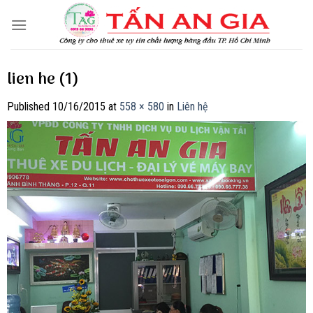
Skip
to
content
lien he (1)
Published
10/16/2015
at
558 × 580
in
Liên hệ