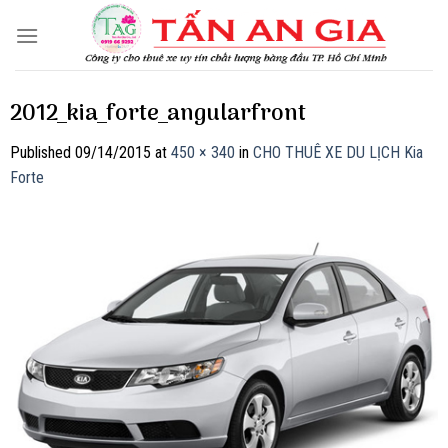
Skip
to
content
2012_kia_forte_angularfront
Published
09/14/2015
at
450 × 340
in
CHO THUÊ XE DU LỊCH Kia
Forte