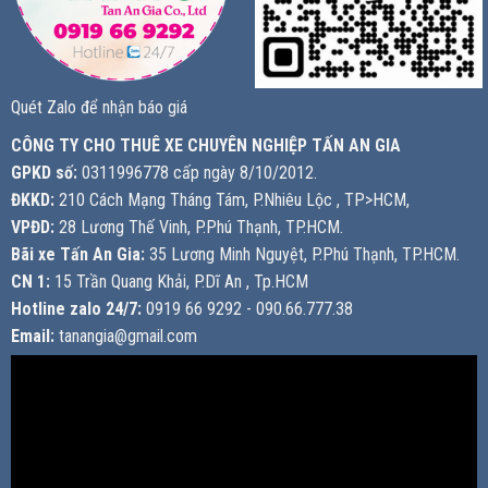
Quét Zalo để nhận báo giá
CÔNG TY CHO THUÊ XE CHUYÊN NGHIỆP TẤN AN GIA
GPKD số:
0311996778 cấp ngày 8/10/2012.
ĐKKD:
210 Cách Mạng Tháng Tám, P.Nhiêu Lộc , TP>HCM,
VPĐD:
28 Lương Thế Vinh, P.Phú Thạnh, TP.HCM.
Bãi xe Tấn An Gia:
35 Lương Minh Nguyệt, P.Phú Thạnh, TP.HCM.
CN 1:
15 Trần Quang Khải, P.Dĩ An , Tp.HCM
Hotline zalo 24/7:
0919 66 9292 - 090.66.777.38
Email:
tanangia@gmail.com