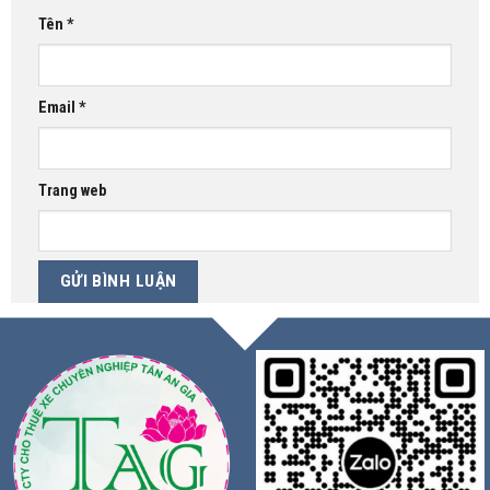
Tên
*
Email
*
Trang web