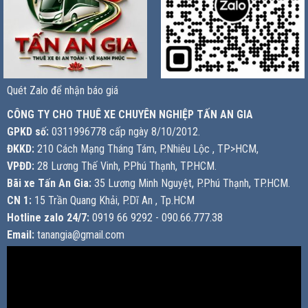
Quét Zalo để nhận báo giá
CÔNG TY CHO THUÊ XE CHUYÊN NGHIỆP TẤN AN GIA
GPKD số:
0311996778 cấp ngày 8/10/2012.
ĐKKD:
210 Cách Mạng Tháng Tám, P.Nhiêu Lộc , TP>HCM,
VPĐD:
28 Lương Thế Vinh, P.Phú Thạnh, TP.HCM.
Bãi xe Tấn An Gia:
35 Lương Minh Nguyệt, P.Phú Thạnh, TP.HCM.
CN 1:
15 Trần Quang Khải, P.Dĩ An , Tp.HCM
Hotline zalo 24/7:
0919 66 9292 - 090.66.777.38
Email:
tanangia@gmail.com