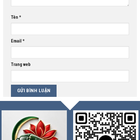
Tên
*
Email
*
Trang web