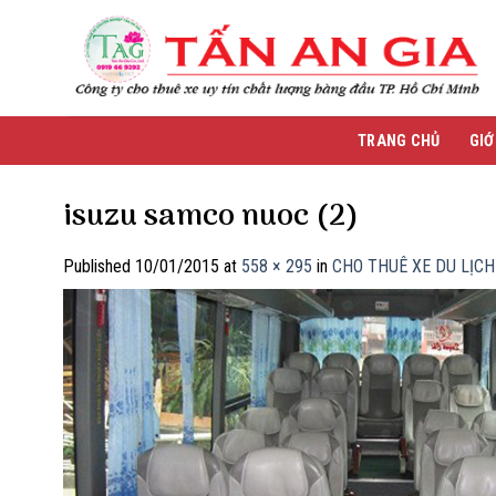
Skip
to
content
TRANG CHỦ
GIỚ
isuzu samco nuoc (2)
Published
10/01/2015
at
558 × 295
in
CHO THUÊ XE DU LỊCH 