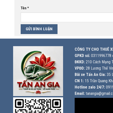
Tên
*
CÔNG TY CHO THUÊ X
GPKD số:
0311996778 c
ĐKKD:
210 Cách Mạng T
VPĐD:
28 Lương Thế Vin
Bãi xe Tấn An Gia:
35 L
CN 1:
15 Trần Quang Khả
Hotline zalo 24/7:
0919
Email:
tanangia@gmail.