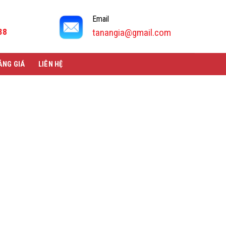
Email
38
tanangia@gmail.com
ẢNG GIÁ
LIÊN HỆ