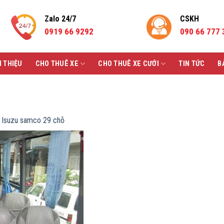
Zalo 24/7
CSKH
0919 66 9292
090 66 777 
I THIỆU
CHO THUÊ XE
CHO THUÊ XE CƯỚI
TIN TỨC
B
Isuzu samco 29 chỗ