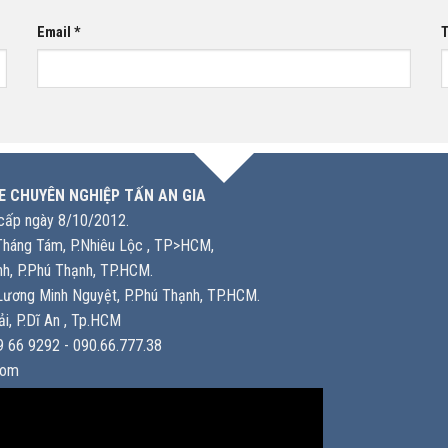
Email
*
T
E CHUYÊN NGHIỆP TẤN AN GIA
ấp ngày 8/10/2012.
háng Tám, P.Nhiêu Lộc , TP>HCM,
h, P.Phú Thạnh, TP.HCM.
ương Minh Nguyệt, P.Phú Thạnh, TP.HCM.
i, P.Dĩ An , Tp.HCM
 66 9292 - 090.66.777.38
com