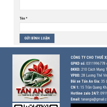
Tên
*
CÔNG TY CHO THUÊ X
GPKD số:
0311996778 c
ĐKKD:
210 Cách Mạng T
VPĐD:
28 Lương Thế Vin
Bãi xe Tấn An Gia:
35 L
CN 1:
15 Trần Quang Khả
Hotline zalo 24/7:
0919
Email:
tanangia@gmail.