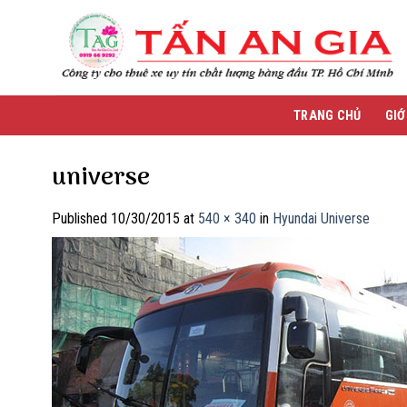
Skip
to
content
TRANG CHỦ
GIỚ
universe
Published
10/30/2015
at
540 × 340
in
Hyundai Universe