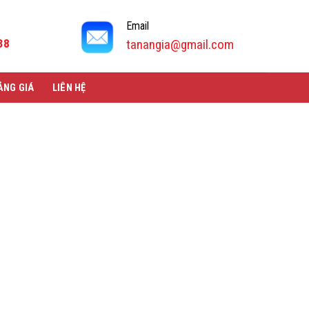
Email
38
tanangia@gmail.com
ẢNG GIÁ
LIÊN HỆ