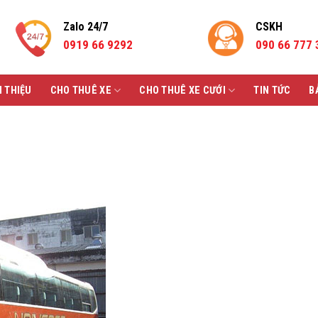
Zalo 24/7
CSKH
0919 66 9292
090 66 777 
I THIỆU
CHO THUÊ XE
CHO THUÊ XE CƯỚI
TIN TỨC
B