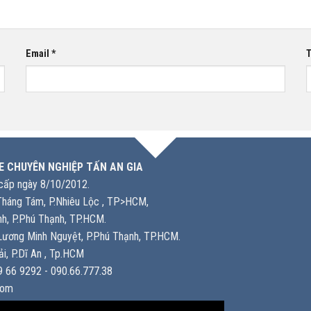
Email
*
T
E CHUYÊN NGHIỆP TẤN AN GIA
ấp ngày 8/10/2012.
háng Tám, P.Nhiêu Lộc , TP>HCM,
h, P.Phú Thạnh, TP.HCM.
ương Minh Nguyệt, P.Phú Thạnh, TP.HCM.
i, P.Dĩ An , Tp.HCM
 66 9292 - 090.66.777.38
com