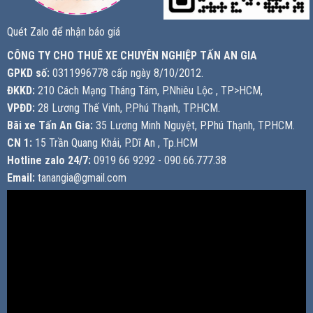
Quét Zalo để nhận báo giá
CÔNG TY CHO THUÊ XE CHUYÊN NGHIỆP TẤN AN GIA
GPKD số:
0311996778 cấp ngày 8/10/2012.
ĐKKD:
210 Cách Mạng Tháng Tám, P.Nhiêu Lộc , TP>HCM,
VPĐD:
28 Lương Thế Vinh, P.Phú Thạnh, TP.HCM.
Bãi xe Tấn An Gia:
35 Lương Minh Nguyệt, P.Phú Thạnh, TP.HCM.
CN 1:
15 Trần Quang Khải, P.Dĩ An , Tp.HCM
Hotline zalo 24/7:
0919 66 9292 - 090.66.777.38
Email:
tanangia@gmail.com