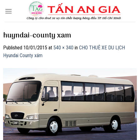
Skip
to
content
huyndai-county xam
Published
10/01/2015
at
540 × 340
in
CHO THUÊ XE DU LỊCH
Hyundai County xám